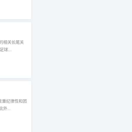
的相关长尾关
球...
注重纪律性和团
外...