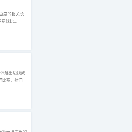
百度的相关长
球比...
整体越出边线或
行比赛，射门
分析一波库里的