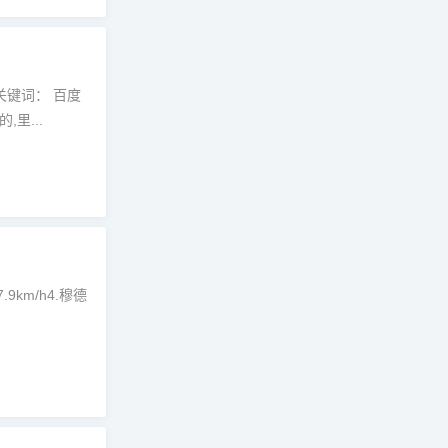
键词： 百度
里...
9km/h4.穆德