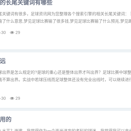
的长尾关键词有哪些
尾关键词有很多，足球资讯网为您整理各个搜索引擎的相关长尾关键词： 
了什么意思,梦见足球比赛输了很多钱,梦见足球比赛输了什么预兆,梦见踢足
-30
29
远
球出界是怎么规定的?是球的重心还是整体出界才叫出界？足球比赛中球
线不算出界。实战中若球压线而足球整体还没有完全出线时，可以继续进
-30
29
用的
么水平？谢邀。我觉得作为一个崇尚进攻的老科的球迷，我觉得我可以来