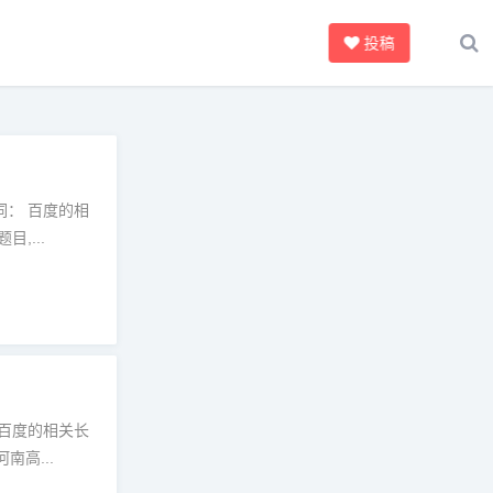
投稿
： 百度的相
,...
百度的相关长
高...