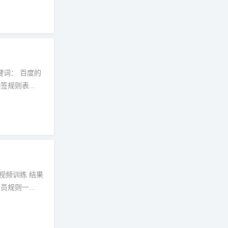
词： 百度的
规则表...
视频训练 结果
规则一...