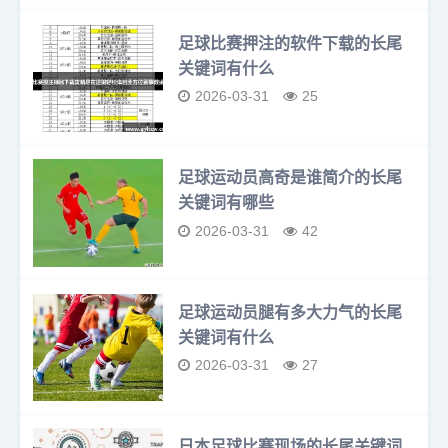
足球比赛押注的软件下载的长尾
关键词有什么
2026-03-31
25
足球运动员高奇是谁简介的长尾
关键词有哪些
2026-03-31
42
足球运动员腿有多大力气的长尾
关键词有什么
2026-03-31
27
日本足球比赛现场的长尾关键词