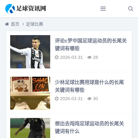
首页
足球比赛
评论c罗中国足球运动员的长尾关
键词有哪些
2026-03-31
28
少林足球比赛用球是什么的长尾
关键词有哪些
2026-03-31
30
想出去闯闯足球运动员的长尾关
键词有什么