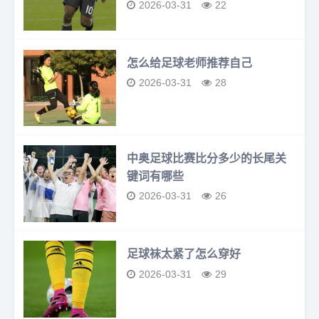
2026-03-31
22
怎么给足球老师推荐自己
2026-03-31
28
中奥足球比赛比分多少的长尾关
键词有哪些
2026-03-31
26
足球袜太紧了怎么穿好
2026-03-31
29