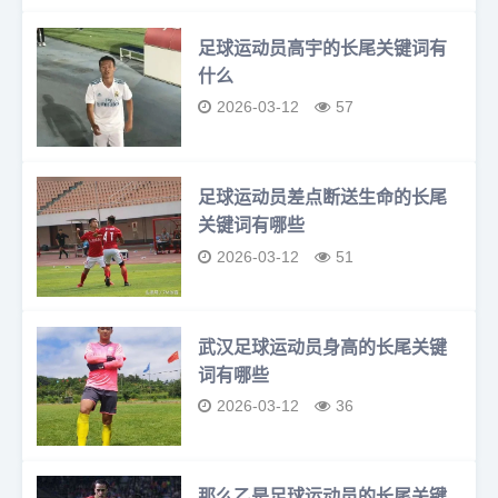
足球运动员高宇的长尾关键词有
什么
2026-03-12
57
足球运动员差点断送生命的长尾
关键词有哪些
2026-03-12
51
武汉足球运动员身高的长尾关键
词有哪些
2026-03-12
36
那么乙是足球运动员的长尾关键