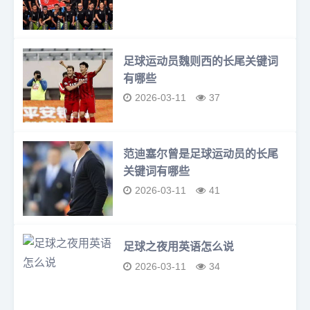
足球运动员魏则西的长尾关键词
有哪些
2026-03-11
37
范迪塞尔曾是足球运动员的长尾
关键词有哪些
2026-03-11
41
足球之夜用英语怎么说
2026-03-11
34