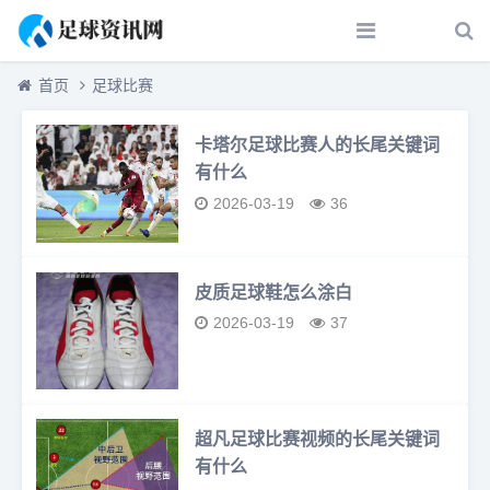
首页
足球比赛
卡塔尔足球比赛人的长尾关键词
有什么
2026-03-19
36
皮质足球鞋怎么涂白
2026-03-19
37
超凡足球比赛视频的长尾关键词
有什么