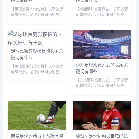
键词有哪些
键词有什么
【足球比赛人物位置】长尾关键
【溆浦足球比赛氛围】长尾关键
词有很多，足球资讯网为您整理
词有很多，足球资讯网为您整理
各个搜索引擎的相关长尾关键
各个搜索引擎的相关长尾关键
词： 百度的相关长尾关键词：
词： 百度的相关长尾关键词：
足球比赛人物位置介绍,足球比
溆浦足球比赛氛围怎么样,溆浦
赛人物位置怎么排,足球比赛球
足球比赛氛围如何,溆浦足球比
员的位置,足球人员位置,足球比
赛氛围图片搜狗的相关长尾关键
赛...
词：...
足球比赛剪影模板的长尾关
键词有什么
少儿足球比赛方式的长尾关
【足球比赛剪影模板】长尾关键
键词有哪些
词有很多，足球资讯网为您整理
各个搜索引擎的相关长尾关键
【少儿足球比赛方式】长尾关键
词： 百度的相关长尾关键词：
词有很多，足球资讯网为您整理
足球比赛剪影模板图片,足球比
各个搜索引擎的相关长尾关键
赛剪影模板素材,足球比赛剪影
词： 百度的相关长尾关键词：
模板下载,足球比赛剪辑,足球比
少儿足球比赛方式有哪些,少儿
赛...
足球比赛方式有哪几种,少儿足
球比赛方式是什么,少儿足球比
赛规...
商隐足球运动员个人简历的
葡萄牙足球运动员苦塔的长