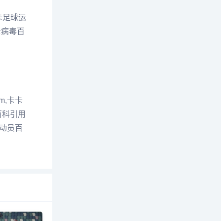
卡足球运
卡病毒百
m,卡卡
百科引用
运动员百