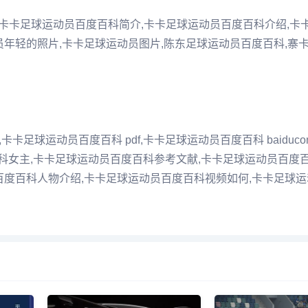
卡卡足球运动员百度百科简介,卡卡足球运动员百度百科介绍,卡
员年轻的照片,卡卡足球运动员图片,陈东足球运动员百度百科,寨
卡足球运动员百度百科 pdf,卡卡足球运动员百度百科 baiduco
度百科女主,卡卡足球运动员百度百科参考文献,卡卡足球运动员百度
百度百科人物介绍,卡卡足球运动员百度百科视频如何,卡卡足球