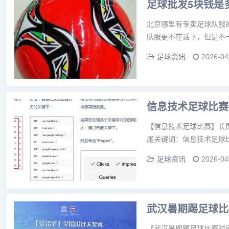
足球批发5块钱是
北京哪里有专卖足球队服
队服更不在话下，但是不一
足球资讯
2026-04
信息技术足球比赛
【信息技术足球比赛】长
尾关键词：信息技术足球比
足球资讯
2026-04
武汉暑期踢足球比
【武汉暑期踢足球比赛时