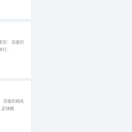
词： 百度的
...
 百度的相关
球踢...