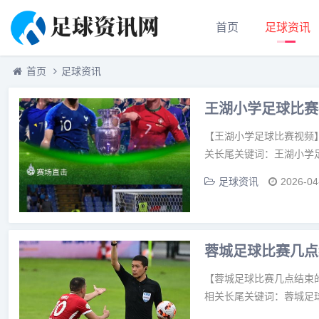
首页
足球资讯
首页
足球资讯
王湖小学足球比赛
【王湖小学足球比赛视频
关长尾关键词：王湖小学足
足球资讯
2026-04
蓉城足球比赛几点
【蓉城足球比赛几点结束
相关长尾关键词：蓉城足球