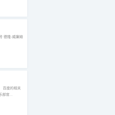
号 德隆-威廉姆
 百度的相关
官...