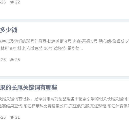
-26
22
多少钱
以及他们的球号？昌西-比卢普斯 4号 杰森-基德 5号 勒布朗-詹姆斯 6
普林斯 9号 科比-布莱恩特 10号 德怀特-霍华德...
-26
25
果的长尾关键词有哪些
长尾关键词有很多，足球资讯网为您整理各个搜索引擎的相关长尾关键词：
赛结果查询,东江杯足球比赛结果公布,东江俱乐部,东江球馆,东江体育俱乐部
-26
21