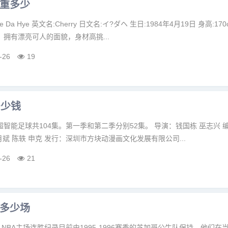
重多少
a Hye 英文名:Cherry 日文名:イ?ダヘ 生日:1984年4月19日 身高:170c
拥有漂亮可人的面貌，身材高挑...
-26
19
多少钱
智能足球共104集。第一季和第二季分别52集。 导演：钱国栋 巫志兴 
月斌 陈轶 申克 发行：深圳市方块动漫画文化发展有限公司...
-26
21
多少场
NBA主场连胜纪录目前由1995-1996赛季的芝加哥公牛队保持，他们在