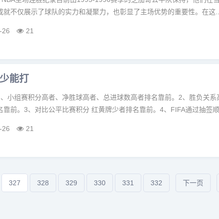
就不仅展示了球队的实力和凝聚力，也彰显了主场优势的重要性。在这..
-26
21
少能打
1、小组赛积分高者、净胜球高者、总进球数高者排名靠前。2、胜负关系
靠前。3、对比公平比赛积分 红黄牌少者排名靠前。4、FIFA通过抽签顺序
-26
21
327
328
329
330
331
332
下一页