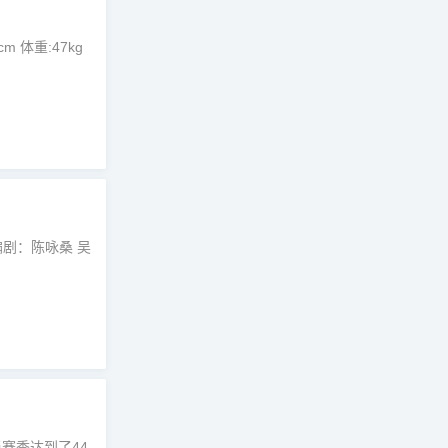
m 体重:47kg
编剧：陈咏桑 吴
当赛季达到了44