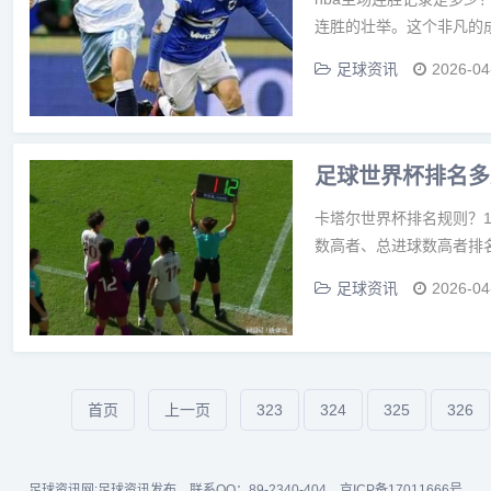
连胜的壮举。这个非凡的成
足球资讯
2026-04
足球世界杯排名多
卡塔尔世界杯排名规则？
数高者、总进球数高者排名
足球资讯
2026-04
首页
上一页
323
324
325
326
足球资讯网:
足球资讯发布
联系QQ：89-2340-404
京ICP备17011666号