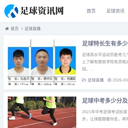
首页
足球资讯
首页
足球直播
足球特长生有多少
足球高水平运动员能考几
上了解有那些学校有资格
招。...
足球直播
2026-03
足球中考多少分及
2021年中考足球考试标
步，让球能跟着你走，再带