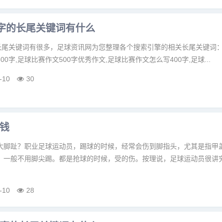
0字的长尾关键词有什么
】长尾关键词有很多，足球资讯网为您整理各个搜索引擎的相关长尾关键词：
0字,足球比赛作文500字优秀作文,足球比赛作文怎么写400字,足球...
-10
30
钱
大脚趾？职业足球运动员，踢球的时候，经常会伤到脚指头，尤其是指甲
，一般不用脚尖踢。都是抢球的时候，受的伤。按理说，足球运动员很讲
-10
28