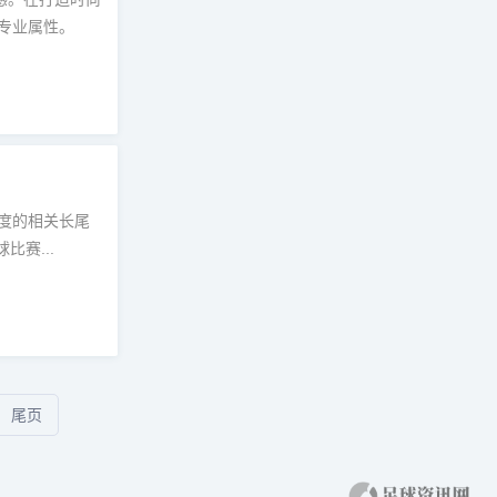
专业属性。
度的相关长尾
赛...
尾页