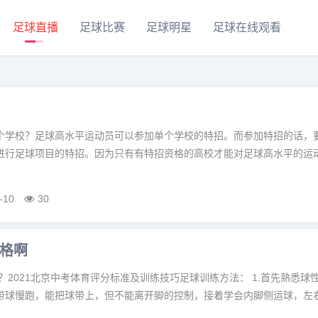
足球直播
足球比赛
足球明星
足球在线观看
个学校？足球高水平运动员可以参加单个学校的特招。而参加特招的话，
进行足球项目的特招。因为只有有特招资格的高校才能对足球高水平的运
-10
30
格啊
准？2021北京中考体育评分标准及训练技巧足球训练方法： 1.首先熟悉球
球慢跑，能把球带上，但不能离开脚的控制，接着学会内脚侧运球，左右脚