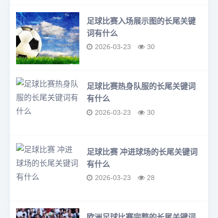
足球比赛入场展示图的长尾关键
词有什么
2026-03-23
30
足球比赛热身队服的长尾关键词
有什么
2026-03-23
30
足球比赛 冲进球场的长尾关键词
有什么
2026-03-23
28
欧洲足球比赛完整的长尾关键词