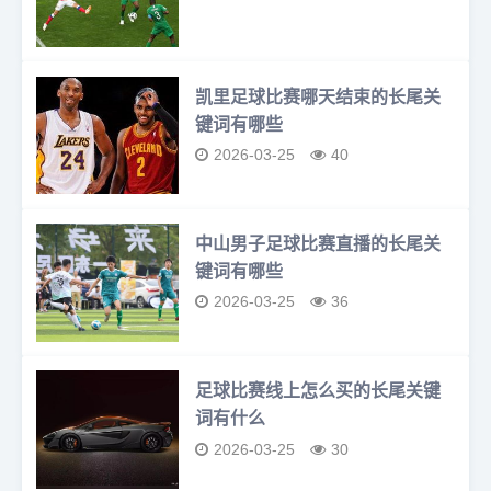
凯里足球比赛哪天结束的长尾关
键词有哪些
2026-03-25
40
中山男子足球比赛直播的长尾关
键词有哪些
2026-03-25
36
足球比赛线上怎么买的长尾关键
词有什么
2026-03-25
30