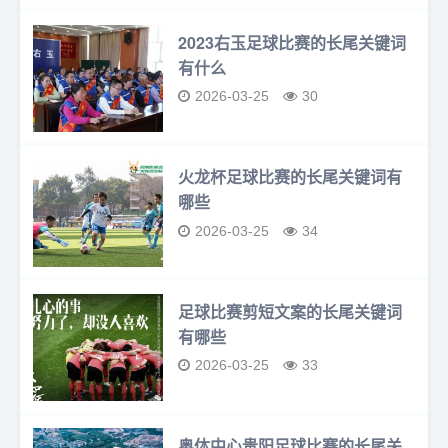
2023右玉足球比赛的长尾关键词
有什么
2026-03-25
30
火龙杯足球比赛的长尾关键词有
哪些
2026-03-25
34
足球比赛剪短文案的长尾关键词
有哪些
2026-03-25
33
奥体中心贵阳足球比赛的长尾关