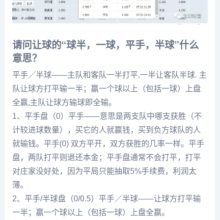
请问让球的“球半，一球，平手，半球”什么
意思？
平手／半球——主队和客队一半打平,一半让客队半球. 主
队让球方打平输一半；赢一个球以上（包括一球）上盘
全赢,主队让球方输球即全输。
1、平手盘（0）平手——意思是两支队中哪支获胜（不
计较进球数量），买它的人就赢钱，买到负方球队的人
就输钱。平手(0) 双方平开，双方获胜的几率一样。平手
盘，两队打平则退还本金；平手盘通常不会打平，打平
对庄家没好处，因为平局只能抽取5%手续费，利润太
薄。
2、平手/半球盘（0/0.5）平手／半球——让球方打平输
一半；赢一个球以上（包括一球）上盘全赢。