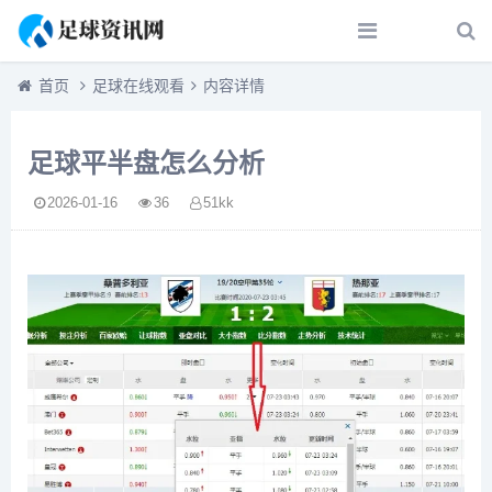
首页
足球在线观看
内容详情
足球平半盘怎么分析
2026-01-16
36
51kk