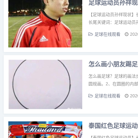
足球运动员孙祥现
【足球运动员孙祥现状】
长尾关键词：足球运动员孙
足球在线观看
202
怎么画小朋友踢足
怎么画足球？足球的画法
圆规画。2、在圆圈的内部
足球在线观看
202
泰国红色足球运动
【泰国红色足球运动员】