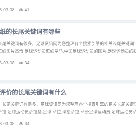
6-03-08
41
纸的长尾关键词有哪些
长尾关键词有很多，足球资讯网为您整理各个搜索引擎的相关长尾关键词：
纸图片高清,足球运动员壁纸皇马,中国足球运动员的图片,足球运动员的壁纸,
6-03-08
34
评价的长尾关键词有什么
】长尾关键词有很多，足球资讯网为您整理各个搜索引擎的相关长尾关键词
,足球运动员萨拉赫,足球 萨拉,球星萨拉,萨沙足球运动员,足球运动员萨尔
6-03-08
34