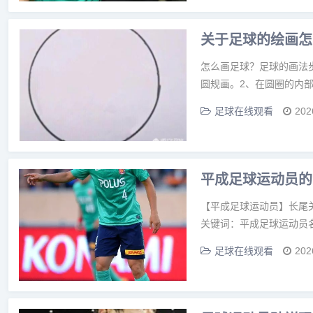
关于足球的绘画怎
怎么画足球？足球的画法
圆规画。2、在圆圈的内部
足球在线观看
202
平成足球运动员的
【平成足球运动员】长尾
关键词：平成足球运动员名
足球在线观看
202