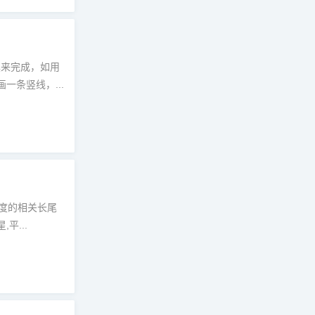
具来完成，如用
条竖线，...
度的相关长尾
平...