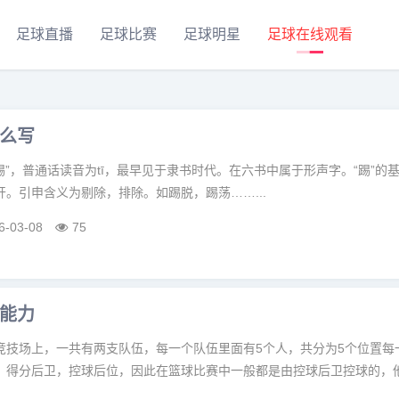
足球直播
足球比赛
足球明星
足球在线观看
么写
“踢”，普通话读音为tī，最早见于隶书时代。在六书中属于形声字。“踢”的
。引申含义为剔除，排除。如踢脱，踢荡……...
6-03-08
75
能力
竞技场上，一共有两支队伍，每一个队伍里面有5个人，共分为5个位置每
，得分后卫，控球后位，因此在篮球比赛中一般都是由控球后卫控球的，