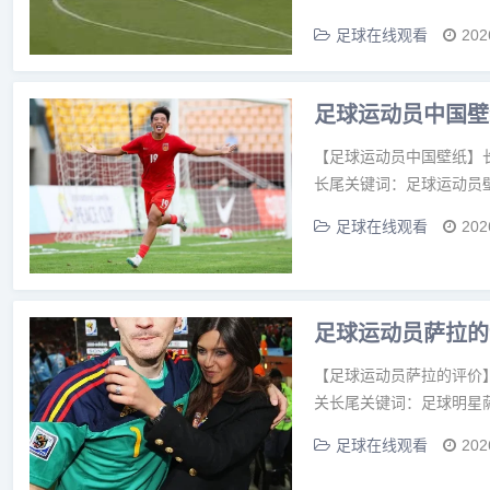
足球在线观看
202
足球运动员中国壁
【足球运动员中国壁纸】
长尾关键词：足球运动员壁
足球在线观看
202
足球运动员萨拉的
【足球运动员萨拉的评价
关长尾关键词：足球明星萨拉
足球在线观看
202