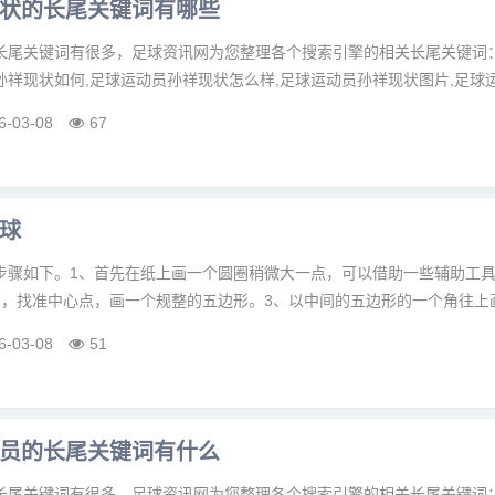
状的长尾关键词有哪些
长尾关键词有很多，足球资讯网为您整理各个搜索引擎的相关长尾关键词：
祥现状如何,足球运动员孙祥现状怎么样,足球运动员孙祥现状图片,足球运动
6-03-08
67
球
步骤如下。1、首先在纸上画一个圆圈稍微大一点，可以借助一些辅助工
，找准中心点，画一个规整的五边形。3、以中间的五边形的一个角往上画一
6-03-08
51
员的长尾关键词有什么
长尾关键词有很多，足球资讯网为您整理各个搜索引擎的相关长尾关键词：