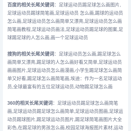
百度的相关长尾关键词
：足球运动员踢足球怎么画图片,
足球运动员踢球简笔画,足球运动员 怎么画,踢球的运动员
怎么画,足球运动员怎么画简单又漂亮,足球运动员怎么画
简笔画教程,足球运动员画法,足球运动员踢足球的图案,足
球踢足球的人怎么画,画一个足球运动员
搜狗的相关长尾关键词
：足球运动员怎么画,踢足球怎么
画简单又漂亮,踢足球的人怎么画好看又简单,足球运动员
画画图片,足球运动员怎么画漫画,小学生踢足球怎么画简
单又好看,踢足球怎么画简笔画,埃迪：作为一名足球运动
员,全球最富有的五位足球运动员,动物踢足球怎么画
360的相关长尾关键词
：足球运动员踢足球怎么画简笔
画,足球运动员踢足球怎么画简单,足球运动员图画,足球运
动员踢球图片,踢足球运动员图片,踢足球简笔画图片大全
彩色,在踢足球的男孩怎么画,校园足球海报图片素材,运动