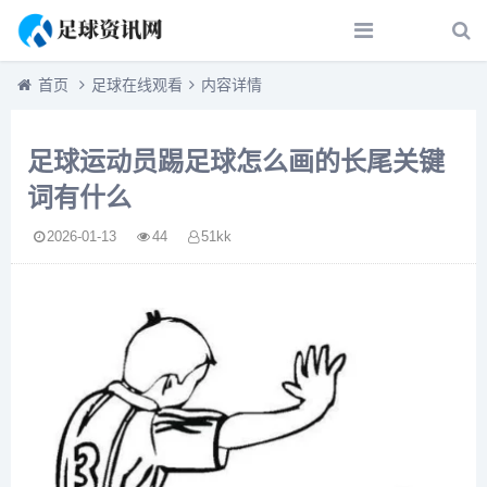
首页
足球在线观看
内容详情
足球运动员踢足球怎么画的长尾关键
词有什么
2026-01-13
44
51kk