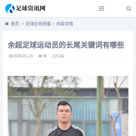
首页
足球在线观看
内容详情
余超足球运动员的长尾关键词有哪些
2026-01-13
38
51kk