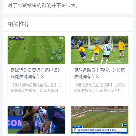
对于比赛结果的影响并不是很大。
相关推荐
足球运动员英语自然拼读的
足球运动员出国培训的长尾
长尾关键词有什么
关键词有什么
【足球运动员英语自然拼读】长
【足球运动员出国培训】长尾关
尾关键词有很多，足球资讯网为
键词有很多，足球资讯网为您整
您整理各个搜索引擎的相关长尾
理各个搜索引擎的相关长尾关键
关键词： 百度的相关长尾关键
词： 百度的相关长尾关键词：
词：足球运动员英语自然拼读怎
足球运动员出国培训费用,足球
么读,足球运动员英语读法,足球
运动员出国培训多少钱,国外足
运动员英语怎么读视频,足球运...
球培训一年多少钱,足球运动员
培...