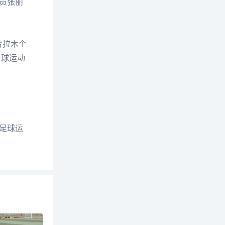
动员张丽
合拉木个
足球运动
女足球运