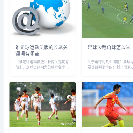
谁足球运动员版的长尾关
足球边裁角球怎么举
键词有哪些
【谁足球运动员版】长尾关键词有
关于角球的几个问题？角球
很多，足球资讯网为您整理各个搜
要等裁判哨声的！ 除非裁判
索引擎的相关长尾关键词： 百度
向队员示意听哨，或者是准
的相关长尾关键词：谁是足球运动
过长，裁判会鸣哨以示催促
员,足球运动员king,young足球运
判鸣哨后长时间不发球的，
动员,足球运动员oscar,ilici...
对方罚任意球） 角球严格上
有越位的！ 但是角球...