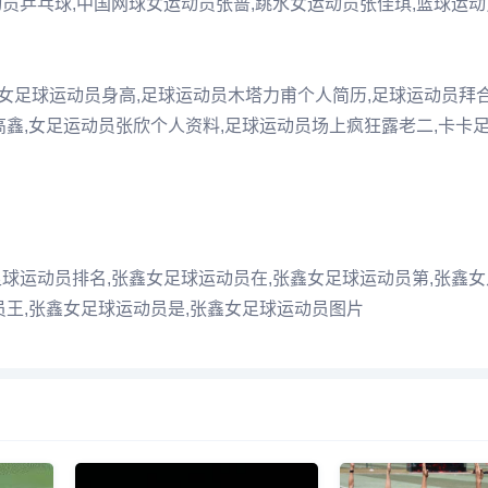
员乒乓球,中国网球女运动员张蔷,跳水女运动员张佳琪,篮球运
女足球运动员身高,足球运动员木塔力甫个人简历,足球运动员拜
高鑫,女足运动员张欣个人资料,足球运动员场上疯狂露老二,卡卡
球运动员排名,张鑫女足球运动员在,张鑫女足球运动员第,张鑫
员王,张鑫女足球运动员是,张鑫女足球运动员图片