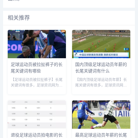
相关推荐
足球运动员被拉扯裤子的长
国内顶级足球运动员年薪的
尾关键词有哪些
长尾关键词有什么
【足球运动员被拉扯裤子】长尾
【国内顶级足球运动员年薪】长
关键词有很多，足球资讯网为您
尾关键词有很多，足球资讯网为
整理各个搜索引擎的相关长尾关
您整理各个搜索引擎的相关长尾
键词： 百度的相关长尾关键
关键词： 百度的相关长尾关键
词：足球运动员被拉扯裤子视
词：国内顶级足球运动员年薪多
频,足球运动员被拉扯裤子是真
少,国内顶级足球运动员年薪排
的吗,足球运动员拉裤子拉屎,足
名,国内足球运动员年薪最高,
球比...
足...
退役足球运动员拍电影的长
最高足球运动员年薪的长尾