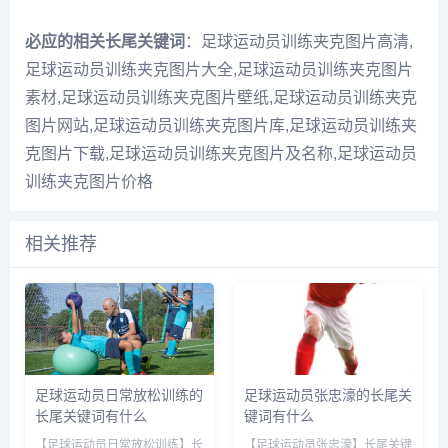
必应的相关长尾关键词
：足球运动员训练夹克图片高清,
足球运动员训练夹克图片大全,足球运动员训练夹克图片
素材,足球运动员训练夹克图片壁纸,足球运动员训练夹克
图片网站,足球运动员训练夹克图片库,足球运动员训练夹
克图片下载,足球运动员训练夹克图片及名称,足球运动员
训练夹克图片价格
相关推荐
足球运动员日常放松训练的
足球运动员张忠濠的长尾关
长尾关键词有什么
键词有什么
【足球运动员日常放松训练】长
【足球运动员张忠濠】长尾关键