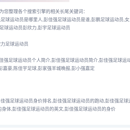
为您整理各个搜索引擎的相关长尾关键词：
足球运动员是哪里人,彭佳强足球运动员是谁,彭鹏足球运动员,
,足球运动员彭欣力,彭宇足球运动员
欣力足球运动员
佳强足球运动员个人简介,彭佳强足球运动员简介,彭佳强足球运
彭嘉豪,陈佳宇足球,彭家强羊城晚报,彭小强嘉定
彭佳强足球运动员身价排名,彭佳强足球运动员的跑动,彭佳强足球
的身体,彭佳强足球运动员的英文,彭佳强足球运动员的身价