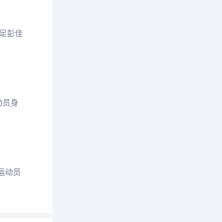
女足彭佳
动员身
运动员