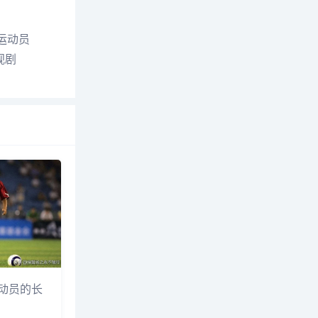
运动员
视剧
动员的长