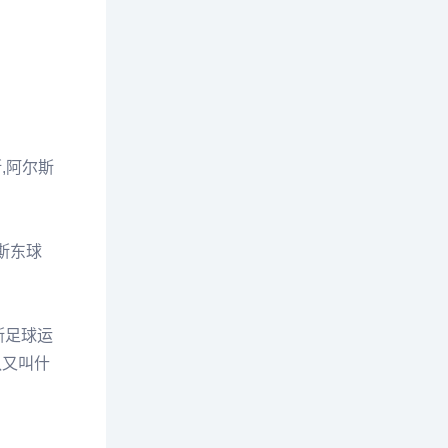
,阿尔斯
斯东球
斯足球运
队又叫什