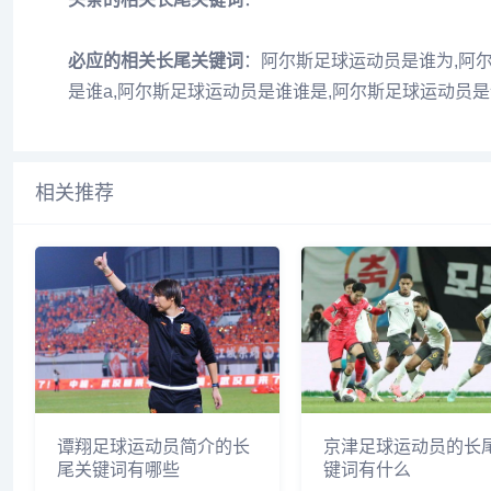
必应的相关长尾关键词
：阿尔斯足球运动员是谁为,阿
是谁a,阿尔斯足球运动员是谁谁是,阿尔斯足球运动员
相关推荐
谭翔足球运动员简介的长
京津足球运动员的长
尾关键词有哪些
键词有什么