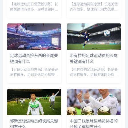
【足球运动员日常放松训练】长
【足球运动员张忠濠】长尾关键
尾关键词有很多，足球资讯网为
词有很多，足球资讯网为您整理
您整理各个搜索引擎的相关长尾
各个搜索引擎的相关长尾关键
关键词： 百度的相关长尾关键
词： 百度的相关长尾关键词：
词：足球运动员日常放松训练方
足球运动员张忠濠简历,足球运
法,足球运动员日常放松训练有
动员张忠濠是哪里人,张忠南足
哪些,足球运动员日常放松训练
球,张忠强足球,足球裁判张忠
视...
良,...
足球运动员捡东西的长尾关
带有拉的足球运动员的长尾
键词有什么
关键词有什么
【足球运动员捡东西】长尾关键
【带有拉的足球运动员】长尾关
词有很多，足球资讯网为您整理
键词有很多，足球资讯网为您整
各个搜索引擎的相关长尾关键
理各个搜索引擎的相关长尾关键
词： 百度的相关长尾关键词：
词： 百度的相关长尾关键词：
足球运动员捡东西视频,足球运
带拉字的足球运动员,足球有拉
动员捡东西图片,足球运动员捡
拉队吗?,足球运动员拉伊,足球运
东西叫什么,足球场捡球员,足球
动员拉伸,足球运动员拉稀图...
捡...
郭新足球运动员的长尾关键
中国二线足球运动员排名的
词有什么
长尾关键词有什么