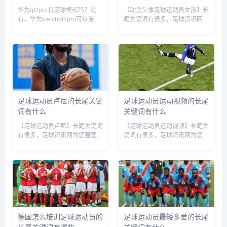
华为gt2pro有足球模式吗？没
【动漫头像足球运动员女孩】长
有。华为watchgt2pro可以游
尾关键词有很多，足球资讯网为
泳，其支持100多种种运动模
您整理各个搜索引擎的相关长尾
式，除登山、户外跑步、划船
关键词： 百度的相关长尾关键
机、网球、冲浪、攀岩等运动
词：动漫头像足球运动员女孩图
外，还有十余门从初阶到高阶的
片,动漫头像足球运动员女孩可
跑步课程。可以佩带游泳，...
爱,动漫头像足球运动员女孩
子,...
足球运动员卢尼的长尾关键
足球运动员运动视频的长尾
词有什么
关键词有什么
【足球运动员卢尼】长尾关键词
【足球运动员运动视频】长尾关
有很多，足球资讯网为您整理各
键词有很多，足球资讯网为您整
个搜索引擎的相关长尾关键词：
理各个搜索引擎的相关长尾关键
百度的相关长尾关键词：足球运
词： 百度的相关长尾关键词：
动员卢尼逊简介,足球运动员卢
足球运动员运动视频素材,足球
尼是谁,足球运动员鲁尼,足球运
运动员运动视频大全,足球运动
动员卢克,卢林足球运动员,...
员运动视频高清,足球运动员的
视...
德国怎么培训足球运动员的
足球运动员最矮多爱的长尾