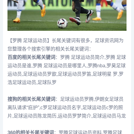
【罗腾 足球运动员】长尾关键词有很多，足球资讯网为
您整理各个搜索引擎的相关长尾关键词：
百度的相关长尾关键词
：罗腾 足球运动员简介,罗腾 足球
运动员是谁,罗腾 足球运动员是哪里人,罗腾nba,罗昊足球
运动员,足球运动员罗歆,足球运动员罗笛,足球明星 罗,罗
浩足球运动员,足球队罗
搜狗的相关长尾关键词
：足球运动员罗腾,伊朗女足球员
离队请求“庇护”,c罗足球运动员名字,足球运动员c罗的照
片,足球运动员陈龙简历,运动员罗梦简介,足球运动员马龙
360的相关长尾关键词
：罗腾足球运动员资料,罗腾足球