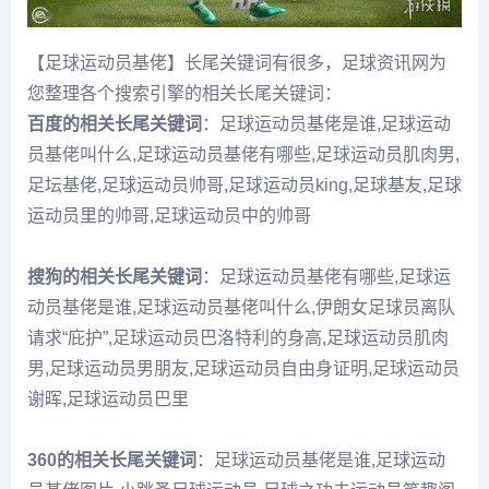
【足球运动员基佬】长尾关键词有很多，足球资讯网为
您整理各个搜索引擎的相关长尾关键词：
百度的相关长尾关键词
：足球运动员基佬是谁,足球运动
员基佬叫什么,足球运动员基佬有哪些,足球运动员肌肉男,
足坛基佬,足球运动员帅哥,足球运动员king,足球基友,足球
运动员里的帅哥,足球运动员中的帅哥
搜狗的相关长尾关键词
：足球运动员基佬有哪些,足球运
动员基佬是谁,足球运动员基佬叫什么,伊朗女足球员离队
请求“庇护”,足球运动员巴洛特利的身高,足球运动员肌肉
男,足球运动员男朋友,足球运动员自由身证明,足球运动员
谢晖,足球运动员巴里
360的相关长尾关键词
：足球运动员基佬是谁,足球运动