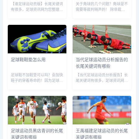
【谁足球运动员版】长尾关键词
关于角球的几个问题？角球是不
有很多，足球资讯网为您整理各
需要等裁判哨声的！ 除非裁判
个搜索引擎的相关长尾关键词：
提前向队员示意听哨，或者是准
百度的相关长尾关键词：谁是足
备时间过长，裁判会鸣哨以示催
球运动员,足球运动员
促。（裁判鸣哨后长时间不发球
king,young足球运动员,足球运
的，可改判对方罚任意球） 角
动员oscar,ilici...
球严格上说是有越位的！ 但是
角球...
足球鞋鞋垫怎么用
当代足球运动员分析报告的
长尾关键词有哪些
足球鞋不加鞋垫可以吗？会加快
【当代足球运动员分析报告】长
鞋子的穿着寿命的！因为足球鞋
尾关键词有很多，足球资讯网为
肯定是需要运动的！运动的话又
您整理各个搜索引擎的相关长尾
会出好多汗的！有鞋垫的话，鞋
关键词： 百度的相关长尾关键
垫可以吸附很多汗液！没有鞋垫
词：当代足球运动员分析报告怎
的话只有鞋子本身来吸附和承受
么写,当代足球运动员分析报告
这些汗液水分！最终导致鞋子的
范文,现代足球运动员的发展趋
穿着...
势...
足球运动员黑店青训的长尾
王禹福建足球运动员的长尾
关键词有哪些
关键词有哪些