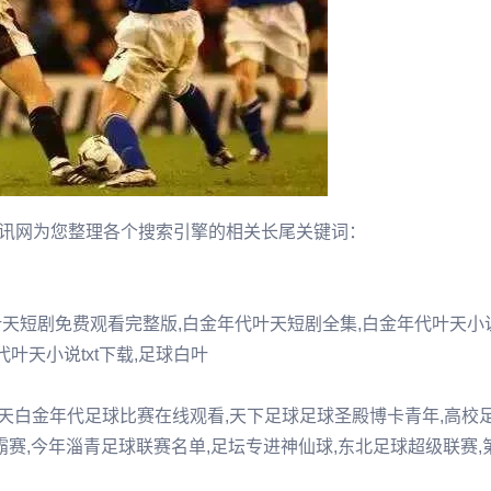
讯网为您整理各个搜索引擎的相关长尾关键词：
叶天短剧免费观看完整版,白金年代叶天短剧全集,白金年代叶天小
叶天小说txt下载,足球白叶
天白金年代足球比赛在线观看,天下足球足球圣殿博卡青年,高校
霸赛,今年淄青足球联赛名单,足坛专进神仙球,东北足球超级联赛,第