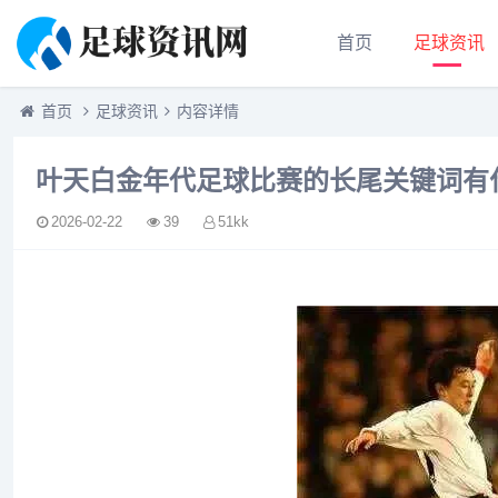
首页
足球资讯
首页
足球资讯
内容详情
叶天白金年代足球比赛的长尾关键词有
2026-02-22
39
51kk