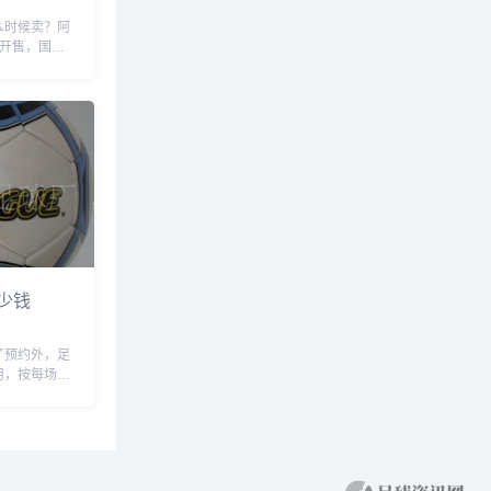
么时候卖？阿
份开售，国足
过跟阿根廷的
国男足只跟阿
84年1月20
凭借着“矮
少钱
了预约外，足
用，按每场球
场300元，
上要贵一些，
产生的电费。
一定费用，这