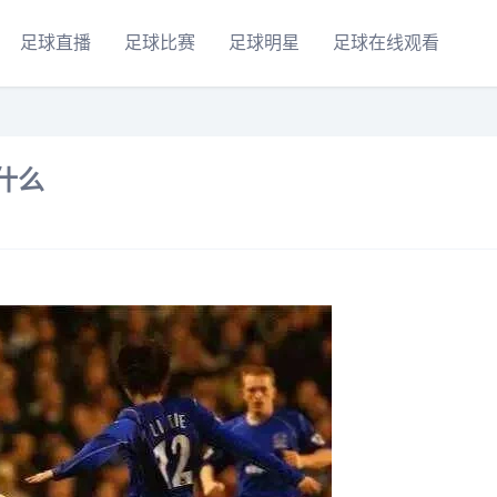
足球直播
足球比赛
足球明星
足球在线观看
什么