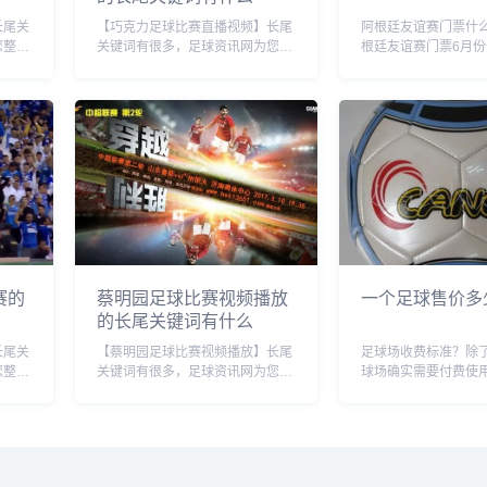
长尾关
【巧克力足球比赛直播视频】长尾
阿根廷友谊赛门票什
您整理
关键词有很多，足球资讯网为您整
根廷友谊赛门票6月
键词：
理各个搜索引擎的相关长尾关键
至今暂时还没有安排
球比赛
词： 百度的相关长尾关键词：巧
友谊赛。历史上，中
宣传
克力足球比赛直播视频在线观看,
根廷交手过一次。在19
策划
巧克力足球比赛直播视频回放,足
日的尼赫鲁金杯赛上，
球巧克力的视频,巧克...
脚虎”赵达裕登...
赛的
蔡明园足球比赛视频播放
一个足球售价多
的长尾关键词有什么
长尾关
【蔡明园足球比赛视频播放】长尾
足球场收费标准？除
您整理
关键词有很多，足球资讯网为您整
球场确实需要付费使
键词：
理各个搜索引擎的相关长尾关键
两小时的标准，下午每
近利雅
词： 百度的相关长尾关键词：蔡
晚上每场350元。晚
雅得
明园足球比赛视频播放下载,蔡明
主要是使用球场灯光
得的
园足球比赛视频播放在线观看,蔡
足球场管理维护需要
明园足球比赛视频播放...
也是实行收费开放...