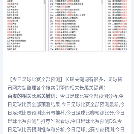
【今日足球比赛全部预测】长尾关键词有很多，足球资
讯网为您整理各个搜索引擎的相关长尾关键词：
百度的相关长尾关键词
：今日足球比赛全部预测分析,今
日足球比赛全部预测结果,今日足球比赛全部预测最新,今
日足球比赛预测比分与推荐,今日足球比赛预测比分,今日
足球比赛预测与推荐唯彩看球,今日足球比赛预测DS,今
日足球比赛预测推荐和分析,今日足球比赛专家预测,今日