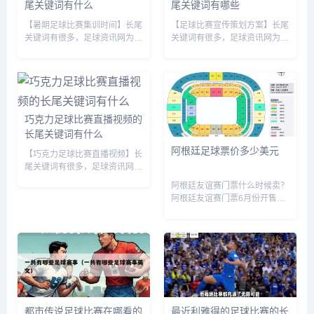
尾关键词有什么
尾关键词有哪些
【暑期足球比赛集训时间】长尾
【足球比赛宣传策划方案】长尾
关键词有很多，足球资讯网为您
关键词有很多，足球资讯网为您
整理各个搜索引擎的相关长尾关
整理各个搜索引擎的相关长尾关
键词： 百度的相关长尾关键
键词： 百度的相关长尾关键
词：暑期足球比赛集训时间安
词：足球比赛宣传策划方案模
排,暑期足球比赛集训时间多久,
板,足球比赛宣传策划方案范文,
暑期足球比赛集训时间表,足球
足球比赛宣传策划方案怎么写,
暑假...
足球...
巧克力足球比赛直播视频的
长尾关键词有什么
阿根廷足球票价多少美元
【巧克力足球比赛直播视频】长
尾关键词有很多，足球资讯网为
您整理各个搜索引擎的相关长尾
阿根廷友谊赛门票什么时候卖？
关键词： 百度的相关长尾关键
阿根廷友谊赛门票6月份开售，
词：巧克力足球比赛直播视频在
国足至今暂时还没有安排过跟阿
线观看,巧克力足球比赛直播视
根廷的友谊赛。历史上，中国男
频回放,足球巧克力的视频,巧
足只跟阿根廷交手过一次。在
克...
1984年1月20日的尼赫鲁金杯赛
上，凭借着“矮脚虎”赵达裕登...
都市传说足球比赛在哪看的
最近利雅得的足球比赛的长