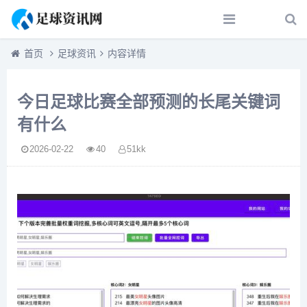
首页
足球资讯
内容详情
今日足球比赛全部预测的长尾关键词
有什么
2026-02-22
40
51kk