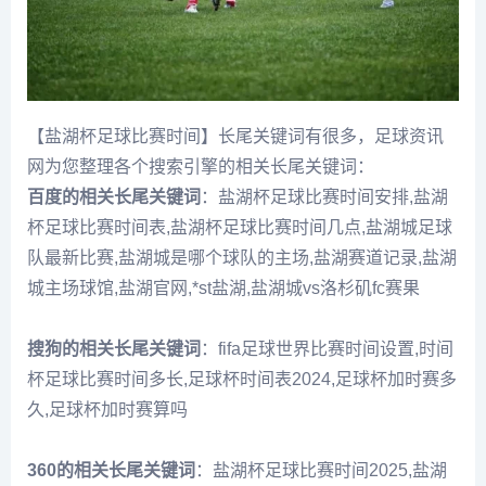
【盐湖杯足球比赛时间】长尾关键词有很多，足球资讯
网为您整理各个搜索引擎的相关长尾关键词：
百度的相关长尾关键词
：盐湖杯足球比赛时间安排,盐湖
杯足球比赛时间表,盐湖杯足球比赛时间几点,盐湖城足球
队最新比赛,盐湖城是哪个球队的主场,盐湖赛道记录,盐湖
城主场球馆,盐湖官网,*st盐湖,盐湖城vs洛杉矶fc赛果
搜狗的相关长尾关键词
：fifa足球世界比赛时间设置,时间
杯足球比赛时间多长,足球杯时间表2024,足球杯加时赛多
久,足球杯加时赛算吗
360的相关长尾关键词
：盐湖杯足球比赛时间2025,盐湖