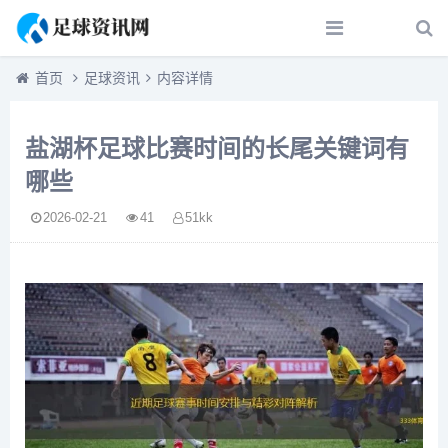
首页
足球资讯
内容详情
盐湖杯足球比赛时间的长尾关键词有
哪些
2026-02-21
41
51kk