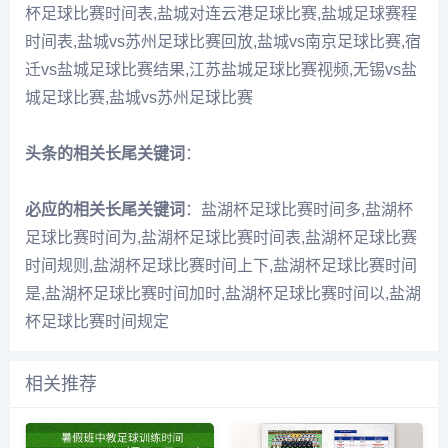
杯足球比赛时间表,盐城对连云港足球比赛,盐城足球赛程
时间表,盐城vs苏州足球比赛回放,盐城vs南京足球比赛,宿
迁vs盐城足球比赛结果,江苏盐城足球比赛视频,无锡vs盐
城足球比赛,盐城vs苏州足球比赛
头条的相关长尾关键词
：
必应的相关长尾关键词
：盐湖杯足球比赛时间多,盐湖杯
足球比赛时间为,盐湖杯足球比赛时间表,盐湖杯足球比赛
时间规则,盐湖杯足球比赛时间上下,盐湖杯足球比赛时间
是,盐湖杯足球比赛时间加时,盐湖杯足球比赛时间以,盐湖
杯足球比赛时间规定
相关推荐