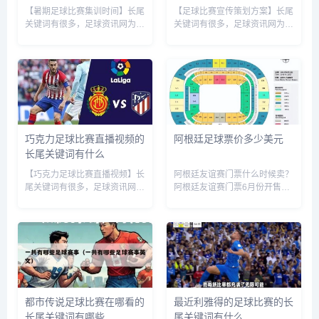
【暑期足球比赛集训时间】长尾
【足球比赛宣传策划方案】长尾
关键词有很多，足球资讯网为您
关键词有很多，足球资讯网为您
整理各个搜索引擎的相关长尾关
整理各个搜索引擎的相关长尾关
键词： 百度的相关长尾关键
键词： 百度的相关长尾关键
词：暑期足球比赛集训时间安
词：足球比赛宣传策划方案模
排,暑期足球比赛集训时间多久,
板,足球比赛宣传策划方案范文,
暑期足球比赛集训时间表,足球
足球比赛宣传策划方案怎么写,
暑假...
足球...
巧克力足球比赛直播视频的
阿根廷足球票价多少美元
长尾关键词有什么
【巧克力足球比赛直播视频】长
阿根廷友谊赛门票什么时候卖？
尾关键词有很多，足球资讯网为
阿根廷友谊赛门票6月份开售，
您整理各个搜索引擎的相关长尾
国足至今暂时还没有安排过跟阿
关键词： 百度的相关长尾关键
根廷的友谊赛。历史上，中国男
词：巧克力足球比赛直播视频在
足只跟阿根廷交手过一次。在
线观看,巧克力足球比赛直播视
1984年1月20日的尼赫鲁金杯赛
频回放,足球巧克力的视频,巧
上，凭借着“矮脚虎”赵达裕登...
克...
都市传说足球比赛在哪看的
最近利雅得的足球比赛的长
长尾关键词有哪些
尾关键词有什么