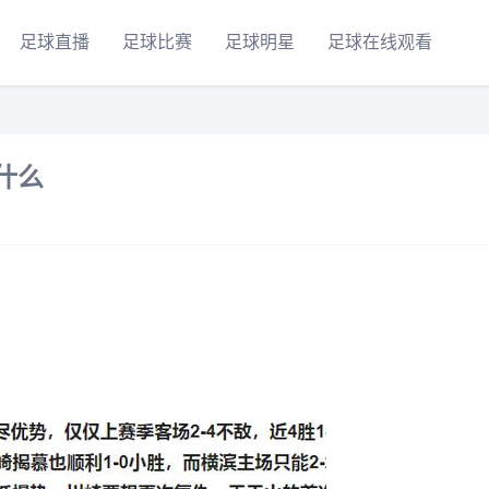
足球直播
足球比赛
足球明星
足球在线观看
什么