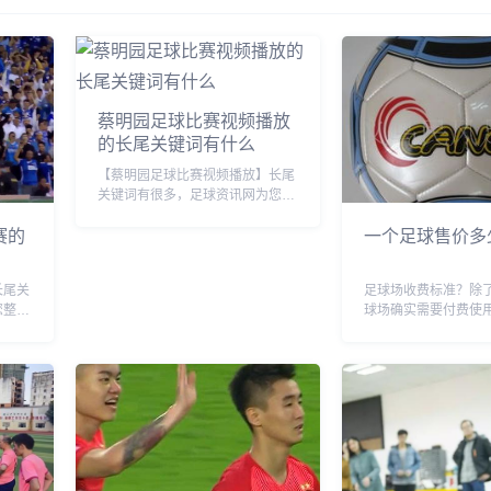
蔡明园足球比赛视频播放
的长尾关键词有什么
【蔡明园足球比赛视频播放】长尾
关键词有很多，足球资讯网为您整
理各个搜索引擎的相关长尾关键
赛的
一个足球售价多
词： 百度的相关长尾关键词：蔡
明园足球比赛视频播放下载,蔡明
园足球比赛视频播放在线观看,蔡
长尾关
足球场收费标准？除
明园足球比赛视频播放...
您整理
球场确实需要付费使
键词：
两小时的标准，下午每
近利雅
晚上每场350元。晚
雅得
主要是使用球场灯光
得的
足球场管理维护需要
也是实行收费开放...