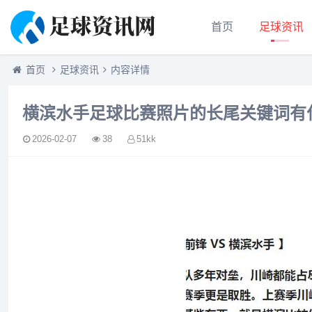
首页
足球资讯
首页
足球资讯
内容详情
横滨水手足球比赛照片的长尾关键词有
2026-02-07
38
51kk