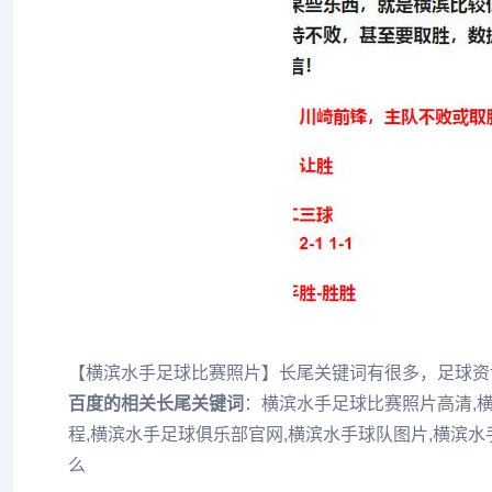
【横滨水手足球比赛照片】长尾关键词有很多，足球资
百度的相关长尾关键词
：横滨水手足球比赛照片高清,
程,横滨水手足球俱乐部官网,横滨水手球队图片,横滨水
么