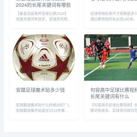
2024的长尾关键词有哪些
【秦皇岛鲨鱼杯足球比赛2024】
足球场地标准尺寸规格是多
长尾关键词有很多，足球资讯网为
通比赛场地的长必须≥90米，≤
您整理各个搜索引擎的相关长尾关
米，宽必须≥45米，≤90米
键词： 百度的相关长尾关键词：
比赛场地的长必须≥100米，≤
秦皇岛鲨鱼杯足球比赛2024年,秦
米，宽必须≥64米，≤75米。
皇岛 鲨鱼,秦皇岛鲨鱼健身,鲨鱼互
门：长7.32米、高2.44米；...
动秦皇岛...
安踏足球魔术贴多少钱
句容高中足球比赛视
长尾关键词有什么
安踏霸道魔术贴什么时候出的？1.
【句容高中足球比赛视频】
安踏霸道魔术贴是在2019年推出
键词有很多，足球资讯网为
的。2. 安踏作为一家知名的运动品
各个搜索引擎的相关长尾关
牌，不断推出新款产品以满足消费
百度的相关长尾关键词：句
者的需求。霸道魔术贴是安踏在
足球比赛视频直播,句容足球
2019年推出的一款运动鞋款，其
班,句容足球场,2020年高中