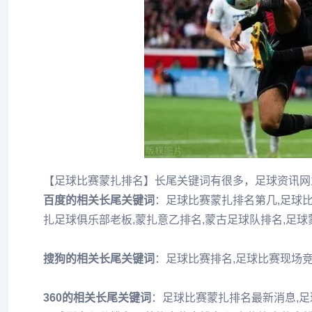
【足球比赛蒙扎排名】长尾关键词有很多，足球资讯网
百度的相关长尾关键词
：足球比赛蒙扎排名第几,足球比
扎足球俱乐部老板,蒙扎意乙排名,蒙古足球队排名,足球蒙奇
搜狗的相关长尾关键词
：足球比赛排名,足球比赛现场竞
360的相关长尾关键词
：足球比赛蒙扎排名最新消息,足球