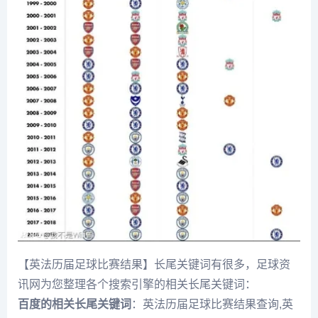
【英法历届足球比赛结果】长尾关键词有很多，足球资
讯网为您整理各个搜索引擎的相关长尾关键词：
百度的相关长尾关键词
：英法历届足球比赛结果查询,英