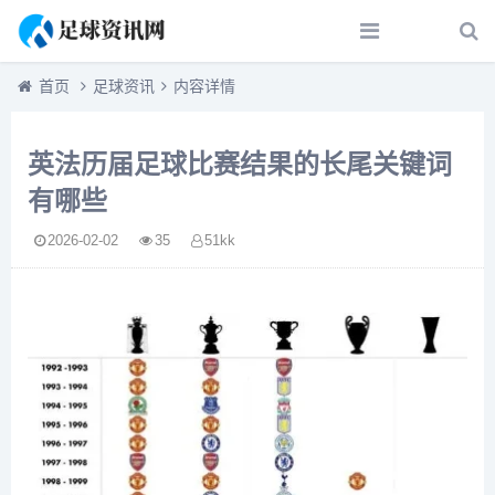
首页
足球资讯
内容详情
英法历届足球比赛结果的长尾关键词
有哪些
2026-02-02
35
51kk