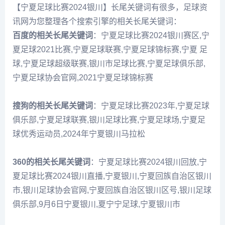
【宁夏足球比赛2024银川】长尾关键词有很多，足球资
讯网为您整理各个搜索引擎的相关长尾关键词：
百度的相关长尾关键词
：宁夏足球比赛2024银川赛区,宁
夏足球2021比赛,宁夏足球联赛,宁夏足球锦标赛,宁夏 足
球,宁夏足球超级联赛,银川市足球比赛,宁夏足球俱乐部,
宁夏足球协会官网,2021宁夏足球锦标赛
搜狗的相关长尾关键词
：宁夏足球比赛2023年,宁夏足球
俱乐部,宁夏足球联赛,银川足球比赛,宁夏足球场,宁夏足
球优秀运动员,2024年宁夏银川马拉松
360的相关长尾关键词
：宁夏足球比赛2024银川回放,宁
夏足球比赛2024银川直播,宁夏银川,宁夏回族自治区银川
市,银川足球协会官网,宁夏回族自治区银川区号,银川足球
俱乐部,9月6日宁夏银川,夏宁宁足球,宁夏银川市