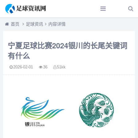
首页
足球资讯
内容详情
宁夏足球比赛2024银川的长尾关键词
有什么
2026-02-01
36
51kk