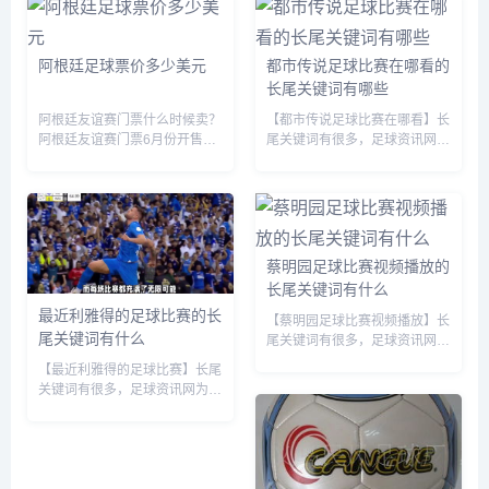
板,足球比赛宣传策划方案范文,
线观看,巧克力足球比赛直播视
足球比赛宣传策划方案怎么写,
频回放,足球巧克力的视频,巧
足球...
克...
阿根廷足球票价多少美元
都市传说足球比赛在哪看的
长尾关键词有哪些
阿根廷友谊赛门票什么时候卖？
【都市传说足球比赛在哪看】长
阿根廷友谊赛门票6月份开售，
尾关键词有很多，足球资讯网为
国足至今暂时还没有安排过跟阿
您整理各个搜索引擎的相关长尾
根廷的友谊赛。历史上，中国男
关键词： 百度的相关长尾关键
足只跟阿根廷交手过一次。在
词：都市传说足球比赛在哪看
1984年1月20日的尼赫鲁金杯赛
啊,都市传说足球比赛在哪看直
上，凭借着“矮脚虎”赵达裕登...
播,都市传说足球比赛在哪看回
放,...
蔡明园足球比赛视频播放的
长尾关键词有什么
最近利雅得的足球比赛的长
【蔡明园足球比赛视频播放】长
尾关键词有什么
尾关键词有很多，足球资讯网为
您整理各个搜索引擎的相关长尾
【最近利雅得的足球比赛】长尾
关键词： 百度的相关长尾关键
关键词有很多，足球资讯网为您
词：蔡明园足球比赛视频播放下
整理各个搜索引擎的相关长尾关
载,蔡明园足球比赛视频播放在
键词： 百度的相关长尾关键
线观看,蔡明园足球比赛视频播
词：最近利雅得的足球比赛是什
放...
么,最近利雅得的足球比赛有哪
些,最近利雅得的足球比赛视频,