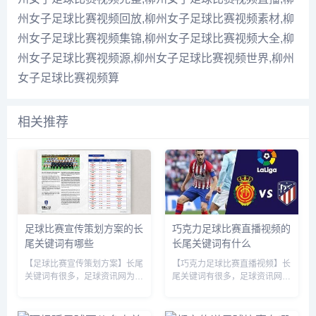
州女子足球比赛视频回放,柳州女子足球比赛视频素材,柳
州女子足球比赛视频集锦,柳州女子足球比赛视频大全,柳
州女子足球比赛视频源,柳州女子足球比赛视频世界,柳州
女子足球比赛视频算
相关推荐
足球比赛宣传策划方案的长
巧克力足球比赛直播视频的
尾关键词有哪些
长尾关键词有什么
【足球比赛宣传策划方案】长尾
【巧克力足球比赛直播视频】长
关键词有很多，足球资讯网为您
尾关键词有很多，足球资讯网为
整理各个搜索引擎的相关长尾关
您整理各个搜索引擎的相关长尾
键词： 百度的相关长尾关键
关键词： 百度的相关长尾关键
词：足球比赛宣传策划方案模
词：巧克力足球比赛直播视频在