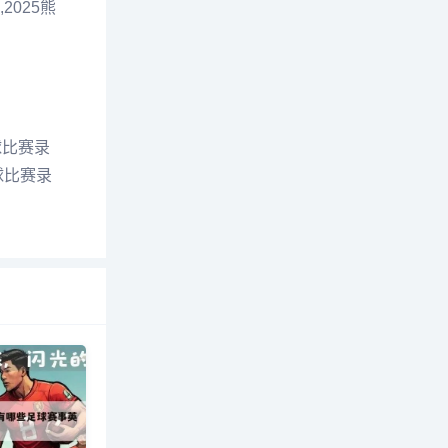
2025熊
球比赛录
球比赛录