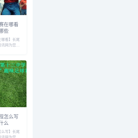
赛在哪看
哪些
在哪看】长尾
资讯网为您整
关长尾关键
啊,都市传
,都市传说
.
程怎么写
什么
怎么写】长尾
资讯网为您整