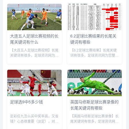
键词： 百度的相关长尾关键
词： 百度的相关长尾关键词：
词：句容高中足球比赛视频直
响水队足球比赛战况如何,响水
播,句容足球兴趣班,句容足球
队足球比赛战况查询,响水队足
场,2020年高中足球比赛,江苏
球比赛战况最新,响水体育馆在
高...
什...
大连五人足球比赛视频的长
6.2足球比赛结果的长尾关
尾关键词有什么
键词有哪些
【大连五人足球比赛视频】长尾
【6.2足球比赛结果】长尾关键
关键词有很多，足球资讯网为您
词有很多，足球资讯网为您整理
整理各个搜索引擎的相关长尾关
各个搜索引擎的相关长尾关键
键词： 百度的相关长尾关键
词： 百度的相关长尾关键词：
词：大连五人足球比赛视频直
6.16足球比赛结果,6.21足球
播,大连五人足球比赛视频回放,
赛,6.27足球比赛,6.24足球比
大连五人制足球联赛,大连五人
赛,6.20足球...
制足...
足球选9中5多少钱
英国马修斯足球比赛录像的
长尾关键词有哪些
足彩任九怎么买中奖率高，又省
【英国马修斯足球比赛录像】长
钱？心态很重要（淡定），对足
尾关键词有很多，足球资讯网为
球的热情很重要（喜欢），分析
您整理各个搜索引擎的相关长尾