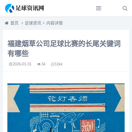
首页
足球资讯
内容详情
福建烟草公司足球比赛的长尾关键词
有哪些
2026-01-31
34
51kk