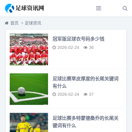
首页
足球资讯
冠军版足球衣号码多少钱
2026-02-24
36
足球比赛草皮厚度的长尾关键词
有什么
2026-02-24
37
足球比赛多特蒙德桑乔的长尾关
键词有什么