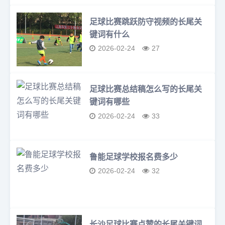
足球比赛跳跃防守视频的长尾关
键词有什么
2026-02-24
27
足球比赛总结稿怎么写的长尾关
键词有哪些
2026-02-24
33
鲁能足球学校报名费多少
2026-02-24
32
长沙足球比赛点赞的长尾关键词