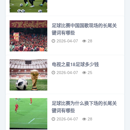
足球比赛中国国歌现场的长尾关
键词有哪些
2026-04-07
28
电视之星18足球多少钱
2026-04-07
25
足球比赛为什么换下场的长尾关
键词有哪些
2026-04-07
28