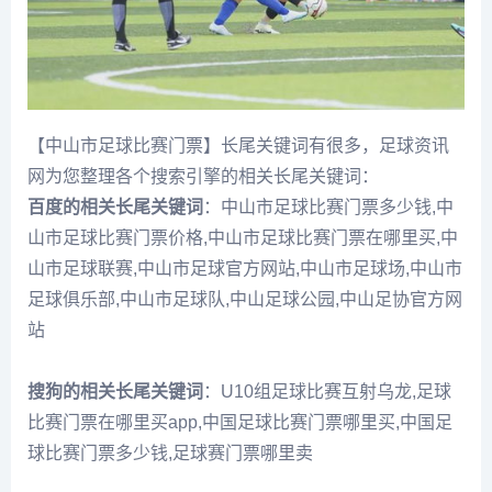
【中山市足球比赛门票】长尾关键词有很多，足球资讯
网为您整理各个搜索引擎的相关长尾关键词：
百度的相关长尾关键词
：中山市足球比赛门票多少钱,中
山市足球比赛门票价格,中山市足球比赛门票在哪里买,中
山市足球联赛,中山市足球官方网站,中山市足球场,中山市
足球俱乐部,中山市足球队,中山足球公园,中山足协官方网
站
搜狗的相关长尾关键词
：U10组足球比赛互射乌龙,足球
比赛门票在哪里买app,中国足球比赛门票哪里买,中国足
球比赛门票多少钱,足球赛门票哪里卖