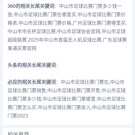
360的相关长尾关键词
：中山市足球比赛门票多少钱一
张,中山市足球比赛门票在哪里买,中山市足球比赛门票价
格表,中山市足球比赛门票价格,广州足球比赛门票哪里买,
中山市市长杯足球比赛,中山市足球协会官网,中山市足球
超级联赛,2025年中山市首届无人机足球比赛,广东足球赛
事通买票官网
头条的相关长尾关键词
：
必应的相关长尾关键词
：中山市足球比赛门票在,中山市
足球比赛门票销售,中山市足球比赛门票开售,中山市足球
比赛门票多少钱,中山市足球比赛门票哪里,中山市足球比
赛门票怎么买,中山市足球比赛门票收入,中山市足球比赛
门票2023
相关推荐