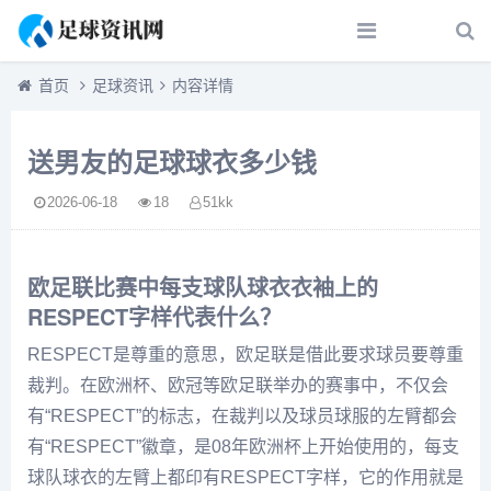
首页
足球资讯
内容详情
送男友的足球球衣多少钱
2026-06-18
18
51kk
欧足联比赛中每支球队球衣衣袖上的
RESPECT字样代表什么？
RESPECT是尊重的意思，欧足联是借此要求球员要尊重
裁判。在欧洲杯、欧冠等欧足联举办的赛事中，不仅会
有“RESPECT”的标志，在裁判以及球员球服的左臂都会
有“RESPECT”徽章，是08年欧洲杯上开始使用的，每支
球队球衣的左臂上都印有RESPECT字样，它的作用就是