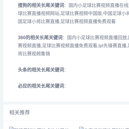
搜狗的相关长尾关键词
：国内小足球比赛视频直播在线
球比赛直播视频网站,足球比赛视频中国版,中国足球小
国足球小将比赛直播,足球比赛视频直播免费观看
360的相关长尾关键词
：国内小足球比赛视频直播回放,
赛视频直播,足球比赛视频直播免费观看,lpl先锋赛直
将比赛视频集锦
头条的相关长尾关键词
：
必应的相关长尾关键词
：
相关推荐