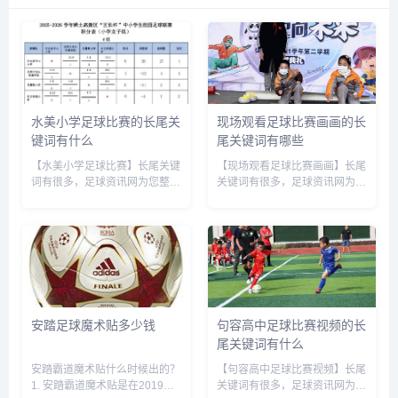
水美小学足球比赛的长尾关
现场观看足球比赛画画的长
键词有什么
尾关键词有哪些
【水美小学足球比赛】长尾关键
【现场观看足球比赛画画】长尾
词有很多，足球资讯网为您整理
关键词有很多，足球资讯网为您
各个搜索引擎的相关长尾关键
整理各个搜索引擎的相关长尾关
词： 百度的相关长尾关键词：
键词： 百度的相关长尾关键
水美小学足球比赛视频,水美小
词：现场观看足球比赛画画图
学足球比赛结果,水美小学足球
片,现场观看足球比赛画画作品,
比赛时间,子珍小学足球比赛,硕
现场观看足球比赛画画视频,现
联...
场观...
安踏足球魔术贴多少钱
句容高中足球比赛视频的长
尾关键词有什么
安踏霸道魔术贴什么时候出的？
【句容高中足球比赛视频】长尾
1. 安踏霸道魔术贴是在2019年
关键词有很多，足球资讯网为您