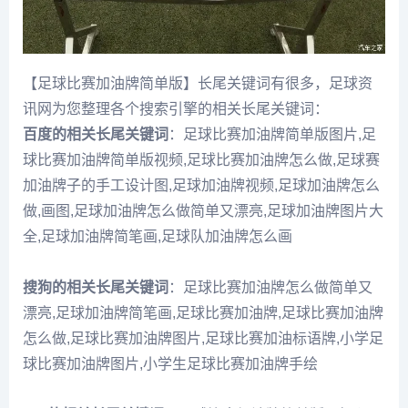
【足球比赛加油牌简单版】长尾关键词有很多，足球资
讯网为您整理各个搜索引擎的相关长尾关键词：
百度的相关长尾关键词
：足球比赛加油牌简单版图片,足
球比赛加油牌简单版视频,足球比赛加油牌怎么做,足球赛
加油牌子的手工设计图,足球加油牌视频,足球加油牌怎么
做,画图,足球加油牌怎么做简单又漂亮,足球加油牌图片大
全,足球加油牌简笔画,足球队加油牌怎么画
搜狗的相关长尾关键词
：足球比赛加油牌怎么做简单又
漂亮,足球加油牌简笔画,足球比赛加油牌,足球比赛加油牌
怎么做,足球比赛加油牌图片,足球比赛加油标语牌,小学足
球比赛加油牌图片,小学生足球比赛加油牌手绘