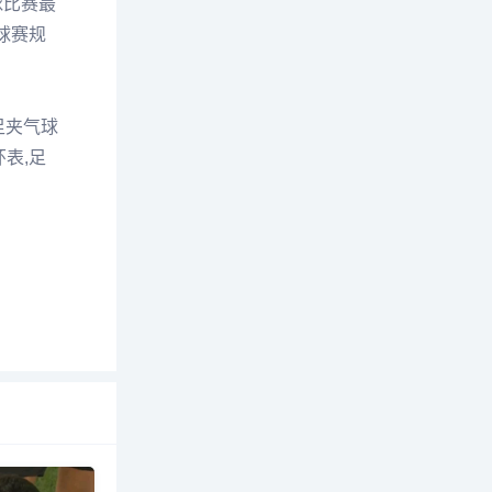
球比赛最
球赛规
足夹气球
表,足