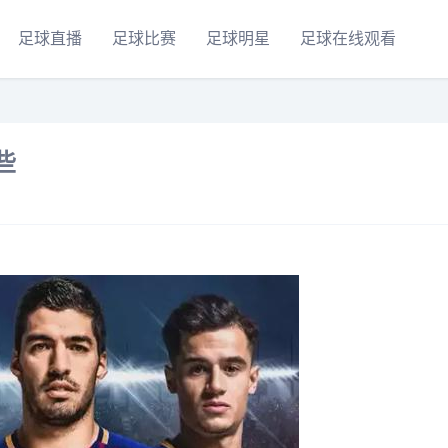
足球直播
足球比赛
足球明星
足球在线观看
些