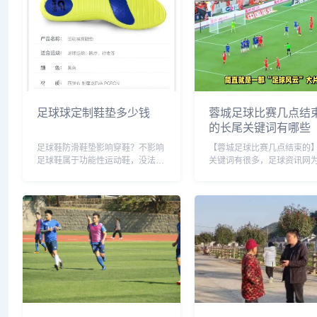
足球球定制鞋垫多少钱
蓉城足球比赛几点结
的长尾关键词有哪些
足球鞋防滑鞋垫影响穿鞋？不影响
【蓉城足球比赛几点结束的
足球鞋属于功能性运动鞋，没法优
关键词有很多，足球资讯网
雅。需要鞋垫，当然所有足球鞋都
理各个搜索引擎的相关长尾
配有鞋垫。可以根据实际情况及个
词： 百度的相关长尾关键词：蓉
人需要跟换鞋垫。不穿鞋垫的话，
城足球比赛几点结束的啊,成
脚会很痛苦。如果磨后脚跟的话，
城足球比赛时间,成都蓉城足
就贴上后跟贴。鞋带的...
乐部比赛时间,成都蓉...