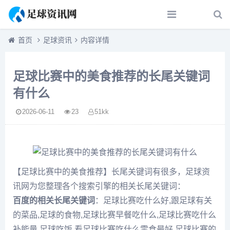
首页
足球资讯
内容详情
足球比赛中的美食推荐的长尾关键词
有什么
2026-06-11
23
51kk
【足球比赛中的美食推荐】长尾关键词有很多，足球资
讯网为您整理各个搜索引擎的相关长尾关键词：
百度的相关长尾关键词
：足球比赛吃什么好,跟足球有关
的菜品,足球的食物,足球比赛早餐吃什么,足球比赛吃什么
补能量,足球吃饭,看足球比赛吃什么零食最好,足球比赛的