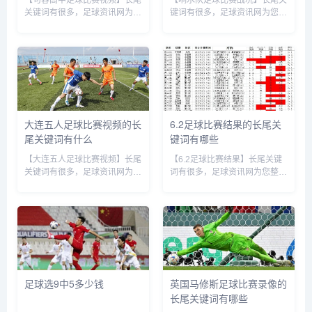
关键词有很多，足球资讯网为您
键词有很多，足球资讯网为您整
整理各个搜索引擎的相关长尾关
理各个搜索引擎的相关长尾关键
键词： 百度的相关长尾关键
词： 百度的相关长尾关键词：
词：句容高中足球比赛视频直
响水队足球比赛战况如何,响水
播,句容足球兴趣班,句容足球
队足球比赛战况查询,响水队足
场,2020年高中足球比赛,江苏
球比赛战况最新,响水体育馆在
高...
什...
大连五人足球比赛视频的长
6.2足球比赛结果的长尾关
尾关键词有什么
键词有哪些
【大连五人足球比赛视频】长尾
【6.2足球比赛结果】长尾关键
关键词有很多，足球资讯网为您
词有很多，足球资讯网为您整理
整理各个搜索引擎的相关长尾关
各个搜索引擎的相关长尾关键
键词： 百度的相关长尾关键
词： 百度的相关长尾关键词：
词：大连五人足球比赛视频直
6.16足球比赛结果,6.21足球
播,大连五人足球比赛视频回放,
赛,6.27足球比赛,6.24足球比
大连五人制足球联赛,大连五人
赛,6.20足球...
制足...
足球选9中5多少钱
英国马修斯足球比赛录像的
长尾关键词有哪些