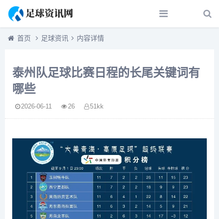
首页
足球资讯
内容详情
泰州队足球比赛日程的长尾关键词有
哪些
2026-06-11
26
51kk