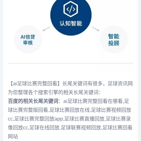
【ai足球比赛完整回看】长尾关键词有很多，足球资讯网
为您整理各个搜索引擎的相关长尾关键词：
百度的相关长尾关键词
：ai足球比赛完整回看在哪看,足
球比赛完整版回看,足球比赛回放在线,足球比赛视频回放
cc,足球比赛完整回放app,足球比赛直播回放,足球比赛录
像回放cc,足球在线回放,足球联赛视频回放,足球比赛回看
网站