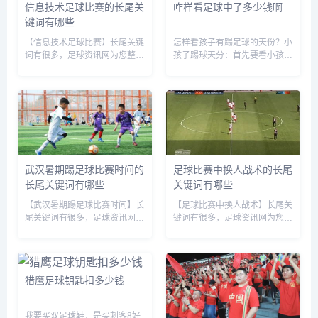
信息技术足球比赛的长尾关
咋样看足球中了多少钱啊
键词有哪些
【信息技术足球比赛】长尾关键
怎样看孩子有踢足球的天份？小
词有很多，足球资讯网为您整理
孩子踢球天分：首先要看小孩子
各个搜索引擎的相关长尾关键
对足球的热情度，每一个足球天
词： 百度的相关长尾关键词：
才都是把足球视为自己的生命。
信息技术足球比赛活动方案,信
其次就看小孩子对足球的悟性高
息技术在足球教学中的应用,足
不高了，看看小孩子颠球方面、
球信息化教学设计,信息技术与
盘带方面、射球方面如何。然后
足球...
还看...
武汉暑期踢足球比赛时间的
足球比赛中换人战术的长尾
长尾关键词有哪些
关键词有哪些
【武汉暑期踢足球比赛时间】长
【足球比赛中换人战术】长尾关
尾关键词有很多，足球资讯网为
键词有很多，足球资讯网为您整
您整理各个搜索引擎的相关长尾
理各个搜索引擎的相关长尾关键
关键词： 百度的相关长尾关键
词： 百度的相关长尾关键词：
词：武汉暑期踢足球比赛时间
足球比赛中换人战术有哪些,足
表,武汉暑期踢足球比赛时间安
球比赛中换人战术是什么,足球
猎鹰足球钥匙扣多少钱
排,武汉暑期踢足球比赛时间是
比赛中换人战术包括,足球比赛
几点...
中...
我要买双足球鞋，是买刺客8好