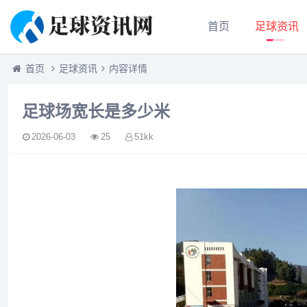
首页
足球资讯
首页
足球资讯
内容详情
足球场宽长是多少米
2026-06-03
25
51kk