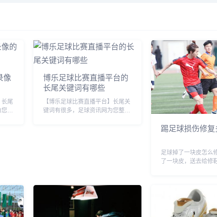
录像
博乐足球比赛直播平台的
长尾关键词有哪些
】长尾
【博乐足球比赛直播平台】长尾关
为您整
键词有很多，足球资讯网为您整理
关键
各个搜索引擎的相关长尾关键词：
踢足球损伤修复
百度的相关长尾关键词：博乐足球
英国
比赛直播平台官网,博乐足球比赛
格兰
直播平台下载,博乐足球比赛直播
足球掉了一块皮怎么
平台有哪些,博乐...
了一块皮，送去给修
好。为了不让足球鼓
师傅会用火补的办法
水粘上。使足球继续
在有很多，质量非常
是不能用502胶，因...