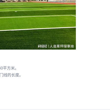
40平方米。
门线的长度。